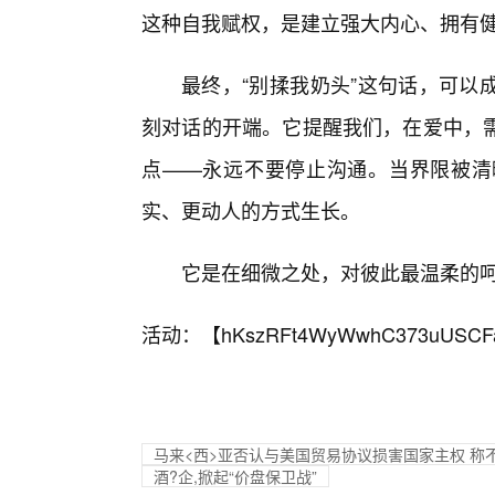
这种自我赋权，是建立强大内心、拥有
最终，“别揉我奶头”这句话，可以
刻对话的开端。它提醒我们，在爱中，
点——永远不要停止沟通。当界限被清
实、更动人的方式生长。
它是在细微之处，对彼此最温柔的
活动：【
hKszRFt4WyWwhC373uUSCF
马来<西>亚否认与美国贸易协议损害国家主权 称
酒?企,掀起“价盘保卫战”