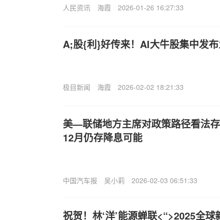
人民资讯
海霞
2026-01-26 16:27:33
A;股{利}好传来！AI大牛股集中发
极目新闻
海霞
2026-02-02 18:21:33
美—联储地方主席对政策路径看法存
12月仍存降息可能
中国汽车报
吴小莉
2026-02-03 06:51:33
祝贺！林‘洋’能源蝉联<“>2025全球